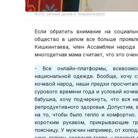
Фото: личный архив А. Кишкинтаевой
Если обратить внимание на социальн
общество в целом все больше проявл
Кишкинтаева, член Ассамблеи народа 
многодетная мама считает, что это оче
- Все онлайн-платформы, всевозм
национальной одежде. Вообще, хочу с
кочевой народ, наши предки просчита
сурового времени года и условий кочев
бабушка, хочу подчеркнуть, что вся 
репродуктивного здоровья. Допустим, в
на то, чтобы было тепло и комфортно
коротким рукавом, прикрывающие гр
поясницу. У мужчин например, от холод
шею, голову, сохраняя тепло, – говорит 