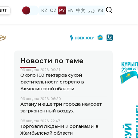
KZ
QZ
РУ
EN
中文
ق ز
ЎЗ
ORT
Новости по теме
09 августа 2026, 09:31
Около 100 гектаров сухой
растительности сгорело в
Акмолинской области
09 августа 2026, 06:30
Астану и еще три города накроет
загрязненный воздух
08 августа 2026, 22:47
Торговля людьми и органами: в
Жамбылской области