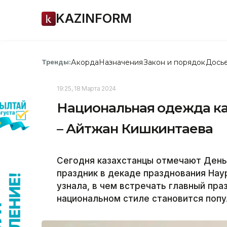
KAZINFORM
Акорда
Назначения
Закон и порядок
Дось
Тренды:
19:25, 18 Марта 2024
Национальная одежда ка
– Айтжан Кишкинтаева
Сегодня казахстанцы отмечают День
праздник в декаде празднования Нау
узнала, в чем встречать главный пра
национальном стиле становится попу