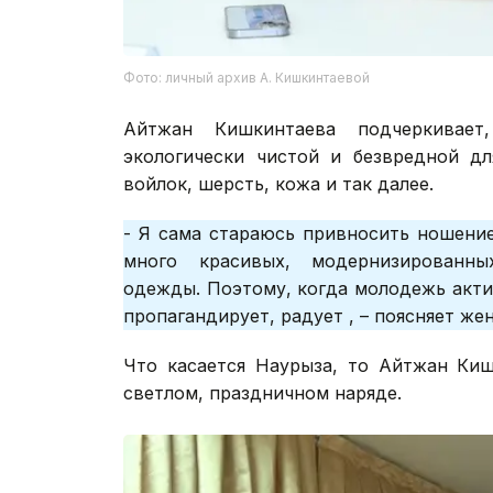
Фото: личный архив А. Кишкинтаевой
Айтжан Кишкинтаева подчеркивает,
экологически чистой и безвредной дл
войлок, шерсть, кожа и так далее.
- Я сама стараюсь привносить ношени
много красивых, модернизированны
одежды. Поэтому, когда молодежь акти
пропагандирует, радует , – поясняет же
Что касается Наурыза, то Айтжан Киш
светлом, праздничном наряде.