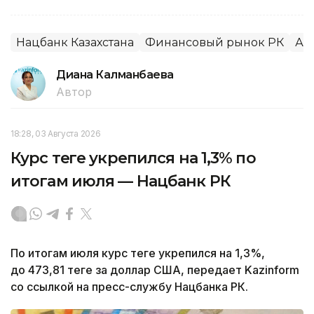
Нацбанк Казахстана
Финансовый рынок РК
Ал
Диана Калманбаева
Автор
18:28, 03 Августа 2026
Курс теңге укрепился на 1,3% по
итогам июля — Нацбанк РК
По итогам июля курс теңге укрепился на 1,3%,
до 473,81 теңге за доллар США, передает Kazinform
со ссылкой на пресс-службу Нацбанка РК.