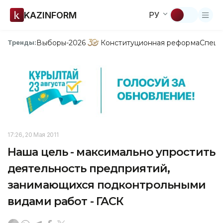
KAZINFORM
РУ
Выборы-2026
Конституционная реформа
Спецп
Тренды:
17:26, 20 Мая 2011
Наша цель - максимально упростить
деятельность предприятий,
занимающихся подконтрольными
видами работ - ГАСК