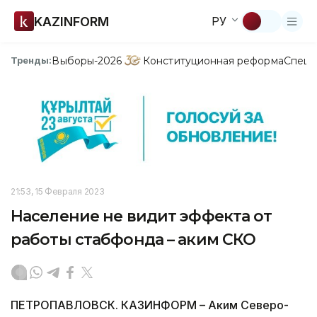
KAZINFORM
РУ
Выборы-2026
Конституционная реформа
Спецп
Тренды:
21:53, 15 Февраля 2023
Население не видит эффекта от
работы стабфонда – аким СКО
ПЕТРОПАВЛОВСК. КАЗИНФОРМ – Аким Северо-