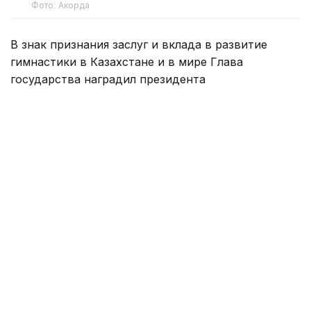
Фото: Акорда
В знак признания заслуг и вклада в развитие
гимнастики в Казахстане и в мире Глава
государства наградил президента
Международной федерации гимнастики
Моринари Ватанабэ орденом «Достық» I степени,
а президента Азиатского гимнастического союза
Абдулрахмана Аль-Шатри орденом «Достық»
II степени.
Напомним, Глава государства
встретился
с президентом Международной федерации
гимнастики (FIG) Моринари Ватанабэ
и президентом Азиатского гимнастического
союза (AGU) Абдулрахманом Аль-Шатри.
В ходе беседы были обсуждены перспективы
сотрудничества, направленного на развитие