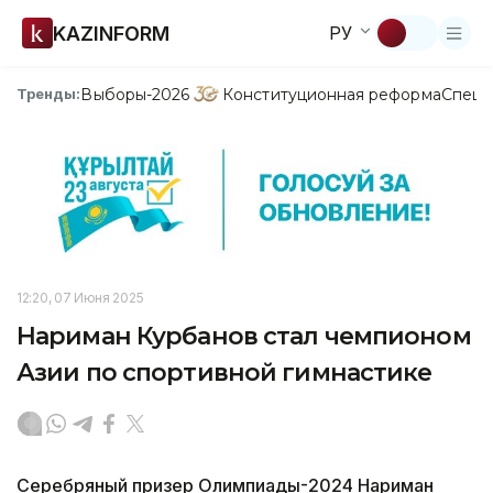
KAZINFORM
РУ
Выборы-2026
Конституционная реформа
Спецп
Тренды:
12:20, 07 Июня 2025
Нариман Курбанов стал чемпионом
Азии по спортивной гимнастике
Серебряный призер Олимпиады-2024 Нариман