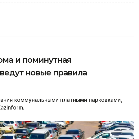
ома и поминутная
введут новые правила
вания коммунальными платными парковками,
azinform.