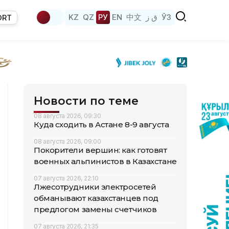
KZ
QZ
РУ
EN
中文
ق ز
ЎЗ
ORT
Новости по теме
08 августа 2026, 09:30
Куда сходить в Астане 8-9 августа
08 августа 2026, 09:00
Покорители вершин: как готовят
военных альпинистов в Казахстане
07 августа 2026, 22:10
Лжесотрудники электросетей
обманывают казахстанцев под
предлогом замены счетчиков
07 августа 2026, 21:35