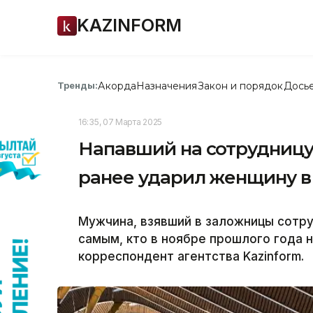
KAZINFORM
Акорда
Назначения
Закон и порядок
Дось
Тренды:
16:35, 07 Марта 2025
Напавший на сотрудницу
ранее ударил женщину в
Мужчина, взявший в заложницы сотру
самым, кто в ноябре прошлого года 
корреспондент агентства Kazinform.