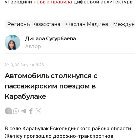
утвердили
новые правила
цифровой архитектуры.
Регионы Казахстана
Жаслан Мадиев
Междунар
Динара Сугурбаева
Автор
21:10, 08 Августа 2026
Автомобиль столкнулся с
пассажирским поездом в
Карабулаке
В селе Карабулак Ескельдинского района области
Жетісу произошло дорожно-транспортное