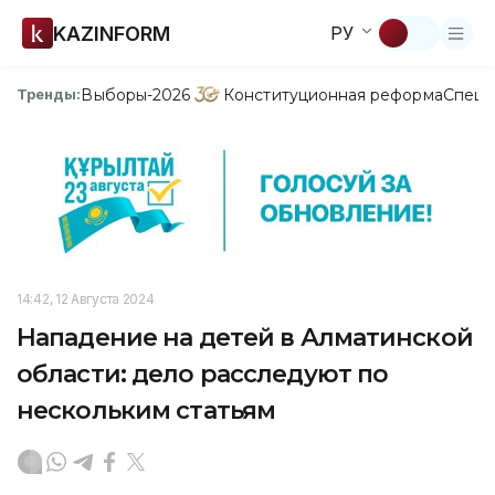
KAZINFORM
РУ
Выборы-2026
Конституционная реформа
Спецп
Тренды:
14:42, 12 Августа 2024
Нападение на детей в Алматинской
области: дело расследуют по
нескольким статьям