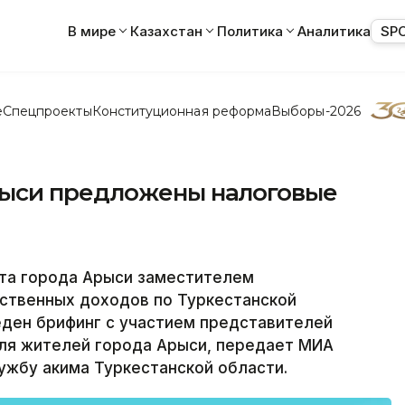
В мире
Казахстан
Политика
Аналитика
SP
е
Спецпроекты
Конституционная реформа
Выборы-2026
ыси предложены налоговые
та города Арыси заместителем
ственных доходов по Туркестанской
ден брифинг с участием представителей
для жителей города Арыси, передает МИА
ужбу акима Туркестанской области.