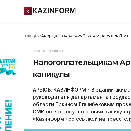
KAZINFORM
Акорда
Назначения
Закон и порядок
Дось
Тренды:
15:00, 06 Июля 2019
Налогоплательщикам Ар
каникулы
АРЫСЬ. КАЗИНФОРМ - В здании акима
руководителя департамента государ
области Еркином Елшибековым прове
СМИ по вопросу налоговых каникул 
«Казинформ» со ссылкой на пресс-сл