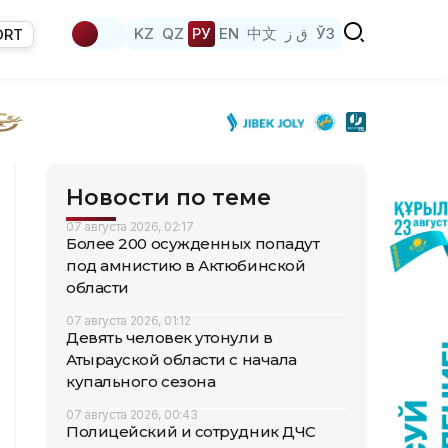
KZ
QZ
РУ
EN
中文
ق ز
ЎЗ
ORT
Новости по теме
07 августа 2026, 02:17
Более 200 осужденных попадут
под амнистию в Актюбинской
области
07 августа 2026, 01:12
Девять человек утонули в
Атырауской области с начала
купального сезона
07 августа 2026, 00:43
Полицейский и сотрудник ДЧС