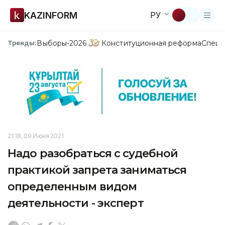
KAZINFORM
РУ
Выборы-2026
Конституционная реформа
Спецп
Тренды:
21:18, 09 Июня 2021
Надо разобраться с судебной
практикой запрета заниматься
определенным видом
деятельности - эксперт