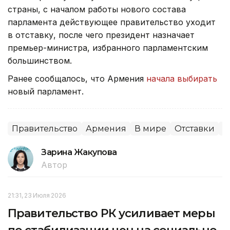
страны, с началом работы нового состава
парламента действующее правительство уходит
в отставку, после чего президент назначает
премьер-министра, избранного парламентским
большинством.
Ранее сообщалось, что Армения
начала выбирать
новый парламент.
Правительство
Армения
В мире
Отставки
П
Зарина Жакупова
Автор
21:31, 23 Июля 2026
Правительство РК усиливает меры