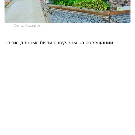
Фото: Kazinform
Такие данные были озвучены на совещании
по вопросам стабилизации цен на социально
значимые продовольственные товары и инфляции
под председательством заместителя Премьер-
министра — министра национальной экономики
Серика Жумангарина.
Как было отмечено на совещании, по итогам июня
годовая инфляция в стране составила 10,3%
против 10,4% месяцем ранее. При этом уровень
инфляции выше среднереспубликанского
сохраняется в 11 регионах. Самые высокие
показатели зарегистрированы в областях Жетысу,