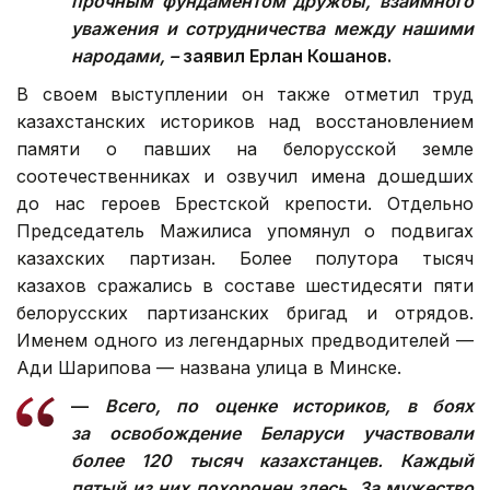
прочным фундаментом дружбы, взаимного
уважения и сотрудничества между нашими
народами, –
заявил Ерлан Кошанов.
В своем выступлении он также отметил труд
казахстанских историков над восстановлением
памяти о павших на белорусской земле
соотечественниках и озвучил имена дошедших
до нас героев Брестской крепости. Отдельно
Председатель Мажилиса упомянул о подвигах
казахских партизан. Более полутора тысяч
казахов сражались в составе шестидесяти пяти
белорусских партизанских бригад и отрядов.
Именем одного из легендарных предводителей —
Ади Шарипова — названа улица в Минске.
—
Всего, по оценке историков, в боях
за освобождение Беларуси участвовали
более 120 тысяч казахстанцев. Каждый
пятый из них похоронен здесь. За мужество