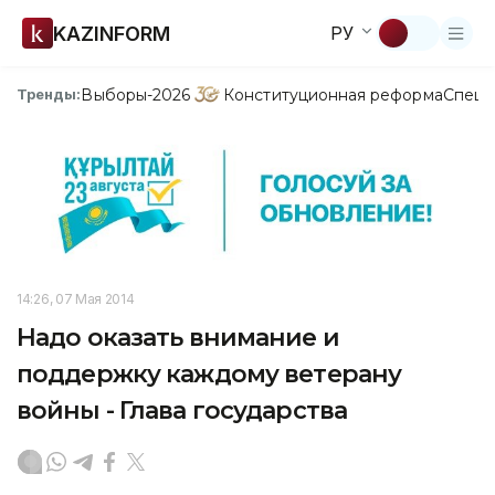
KAZINFORM
РУ
Выборы-2026
Конституционная реформа
Спецп
Тренды:
14:26, 07 Мая 2014
Надо оказать внимание и
поддержку каждому ветерану
войны - Глава государства