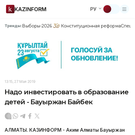
KAZINFORM
РУ
Выборы-2026
Конституционная реформа
Спецп
Тренды:
13:15, 27 Мая 2019
Надо инвестировать в образование
детей - Бауыржан Байбек
АЛМАТЫ. КАЗИНФОРМ - Аким Алматы Бауыржан