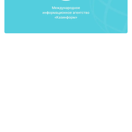
Заместитель Председателя Правления АО
«Холдинг «КазАгро» Айгуль Мухамадиева
рассказала о развитии женского
предпринимательства в сельском хозяйстве
Казахстана. Согласно статистическим данным, в
Казахстане большое количество занятых в
экономике женщин приходится на аграрную
отрасль. Она входит в тройку наиболее
популярных отраслей экономики с гендерной
точки зрения: в сельском хозяйстве
задействовано 17% от общего количества занятых
в экономике женщин (торговля - 19%,