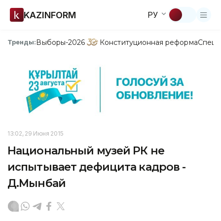
KAZINFORM
РУ
Выборы-2026
Конституционная реформа
Спецп
Тренды:
13:02, 29 Июня 2015
Национальный музей РК не
испытывает дефицита кадров -
Д.Мынбай