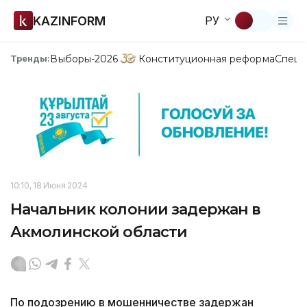
KAZINFORM
РУ
Выборы-2026
Конституционная реформа
Спецп
Тренды:
10:10, 18 Июня 2024
Начальник колонии задержан в
Акмолинской области
По подозрению в мошенничестве задержан