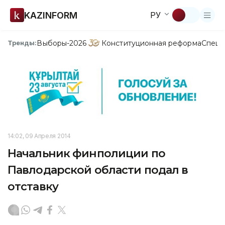
KAZINFORM
РУ
Выборы-2026
Конституционная реформа
Спецп
Тренды:
14:02, 09 Апреля 2014
Начальник финполиции по
Павлодарской области подал в
отставку