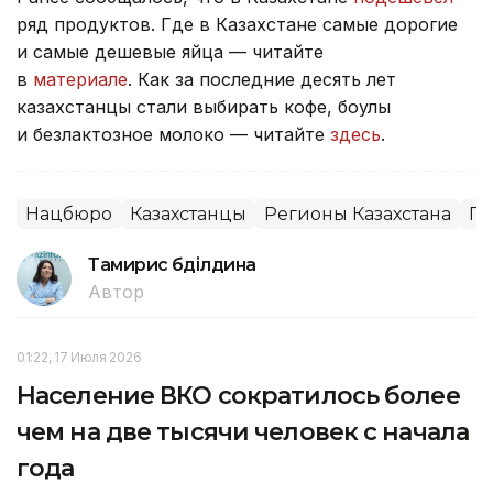
ряд продуктов. Где в Казахстане самые дорогие
и самые дешевые яйца — читайте
в
материале
. Как за последние десять лет
казахстанцы стали выбирать кофе, боулы
и безлактозное молоко — читайте
здесь
.
Нацбюро
Казахстанцы
Регионы Казахстана
Пр
Тамирис Әбділдина
Автор
01:22, 17 Июля 2026
Население ВКО сократилось более
чем на две тысячи человек с начала
года