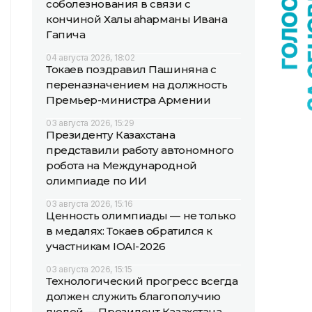
соболезнования в связи с
кончиной Халық қаһарманы Ивана
Гапича
04 августа 2026, 18:02
Токаев поздравил Пашиняна с
переназначением на должность
Премьер-министра Армении
03 августа 2026, 15:29
Президенту Казахстана
представили работу автономного
робота на Международной
олимпиаде по ИИ
03 августа 2026, 15:16
Ценность олимпиады — не только
в медалях: Токаев обратился к
участникам IOAI-2026
03 августа 2026, 15:15
Технологический прогресс всегда
должен служить благополучию
людей — Президент Казахстана