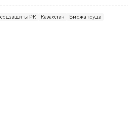
 соцзащиты РК
Казахстан
Биржа труда
от урагана села в
кажут единовременную