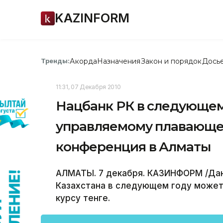
KAZINFORM
Акорда
Назначения
Закон и порядок
Дось
Тренды:
11:31, 07 Декабря 2010
Нацбанк РК в следующем
управляемому плавающему
конференция в Алматы
АЛМАТЫ. 7 декабря. КАЗИНФОРМ /Дан
Казахстана в следующем году может
курсу тенге.