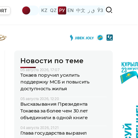
KZ
QZ
РУ
EN
中文
ق ز
ЎЗ
ORT
Новости по теме
05 августа 2026, 17:07
Токаев поручил усилить
поддержку МСБ и повысить
доступность жилья
05 августа 2026, 12:20
Высказывания Президента
Токаева за более чем 30 лет
объединили в одной книге
04 августа 2026, 21:21
Глава государства выразил