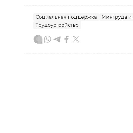
Социальная поддержка
Минтруда и
Трудоустройство
Динара Сугурбаева
Автор
16:38, 01 Августа 2026
Детям из пострадавшего 
Актюбинской области о
помощь