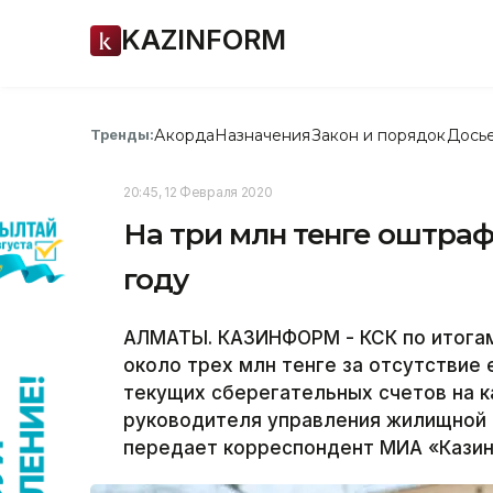
KAZINFORM
Акорда
Назначения
Закон и порядок
Дось
Тренды:
20:45, 12 Февраля 2020
На три млн тенге оштраф
году
АЛМАТЫ. КАЗИНФОРМ - КСК по итогам
около трех млн тенге за отсутствие
текущих сберегательных счетов на 
руководителя управления жилищной
передает корреспондент МИА «Кази