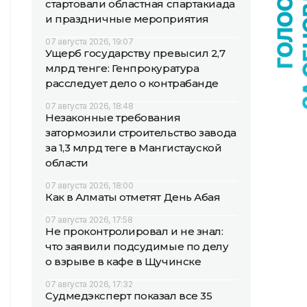
стартовали областная спартакиада
и праздничные мероприятия
07 августа 2026, 19:07
Ущерб государству превысил 2,7
млрд тенге: Генпрокуратура
расследует дело о контрабанде
07 августа 2026, 18:48
Незаконные требования
затормозили строительство завода
за 1,3 млрд теңге в Мангистауской
области
07 августа 2026, 18:00
Как в Алматы отметят День Абая
07 августа 2026, 17:58
Не проконтролировал и не знал:
что заявили подсудимые по делу
о взрыве в кафе в Щучинске
07 августа 2026, 17:32
Судмедэксперт показал все 35