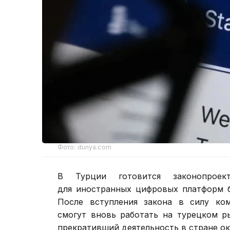
Фото: dunya.com
В Турции готовится законопроек
для иностранных цифровых платформ б
После вступления закона в силу ком
смогут вновь работать на турецком ры
прекративший деятельность в стране ок