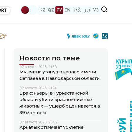
KZ
QZ
РУ
EN
中文
ق ز
ЎЗ
ORT
Новости по теме
07 августа 2026, 21:58
Мужчина утонул в канале имени
Сатпаева в Павлодарской области
07 августа 2026, 21:24
Браконьеры в Туркестанской
области убили краснокнижных
животных — ущерб оценивается в
39 млн теңге
07 августа 2026, 20:52
Аркалык отмечает 70-летие: