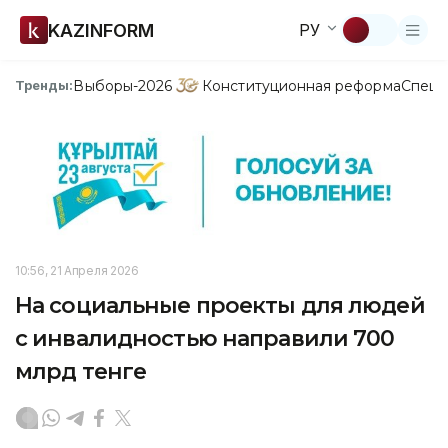
KAZINFORM
РУ
Выборы-2026
Конституционная реформа
Спецп
Тренды:
10:56, 21 Апреля 2026
На социальные проекты для людей
с инвалидностью направили 700
млрд тенге