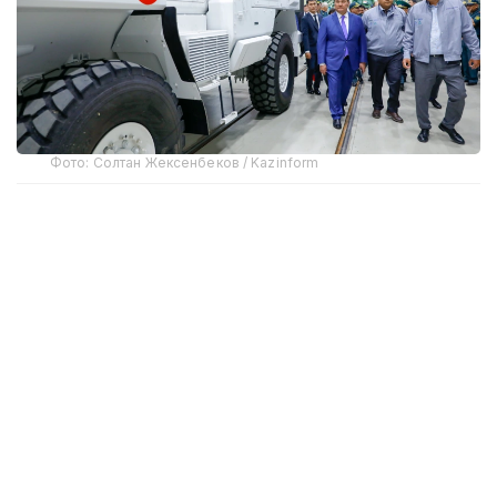
Фото: Солтан Жексенбеков / Kazinform
Предприятие выпускает бронированные колесные
машины Arlan и Alan-2, семейство боевых
бронированных машин Barys в конфигурациях
4×4, 6×6 и 8×8, а также перспективную
плавающую колесную платформу Terrex-Barys-A
8×8.