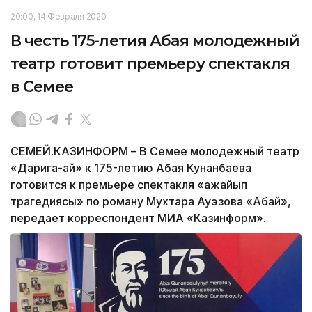
20:00, 14 Февраля 2020
В честь 175-летия Абая молодежный
театр готовит премьеру спектакля
в Семее
СЕМЕЙ.КАЗИНФОРМ – В Семее молодежный театр
«Дарига-ай» к 175-летию Абая Кунанбаева
готовится к премьере спектакля «Ғажайып
трагедиясы» по роману Мухтара Ауэзова «Абай»,
передает корреспондент МИА «Казинформ».