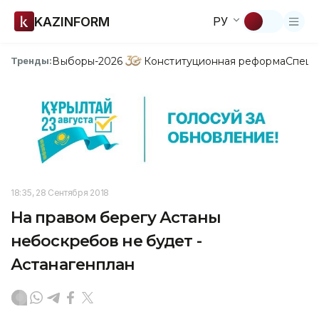
KAZINFORM
РУ
Выборы-2026
Конституционная реформа
Спецп
Тренды:
18:35, 28 Сентября 2018
На правом берегу Астаны
небоскребов не будет -
Астанагенплан