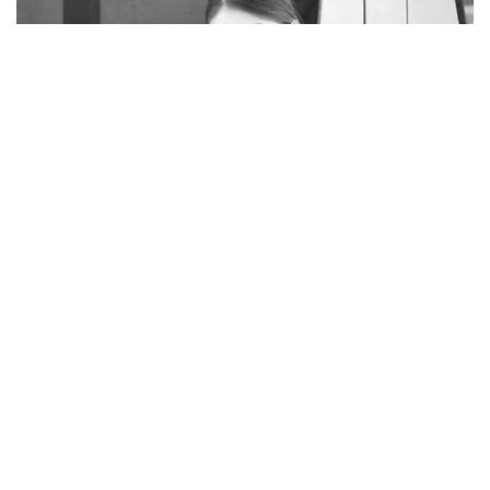
Фото: rustemova_aliya / instagram
Об этом сообщили в ведомстве в ответ на запрос
корреспондента Kazinform.
— Досудебное расследование по факту
гибели гражданки Улданы Мырзуан
завершено, уголовное дело направлено в
суд, — говорится в ответе первого