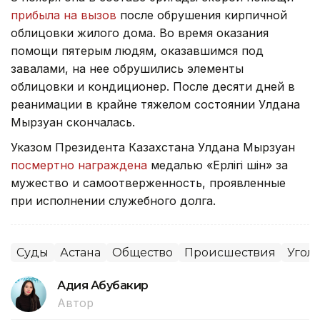
прибыла на вызов
после обрушения кирпичной
облицовки жилого дома. Во время оказания
помощи пятерым людям, оказавшимся под
завалами, на нее обрушились элементы
облицовки и кондиционер. После десяти дней в
реанимации в крайне тяжелом состоянии Улдана
Мырзуан скончалась.
Указом Президента Казахстана Улдана Мырзуан
посмертно награждена
медалью «Ерлігі үшін» за
мужество и самоотверженность, проявленные
при исполнении служебного долга.
Суды
Астана
Общество
Происшествия
Угол
Адия Абубакир
Автор