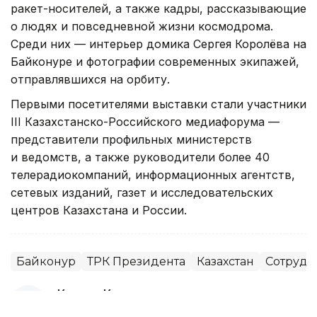
международного экипажа в 1991 году, запуски
ракет-носителей, а также кадры, рассказывающие
о людях и повседневной жизни космодрома.
Среди них — интерьер домика Сергея Королёва на
Байконуре и фотографии современных экипажей,
отправлявшихся на орбиту.
Первыми посетителями выставки стали участники
III Казахстанско-Российского медиафорума —
представители профильных министерств
и ведомств, а также руководители более 40
телерадиокомпаний, информационных агентств,
сетевых изданий, газет и исследовательских
центров Казахстана и России.
Байконур
ТРК Президента
Казахстан
Сотрудн
Карина Кущанова