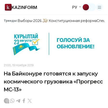
KAZINFORM
РУ
Выборы-2026
Конституционная реформа
Спецп
Тренды:
21:00, 19 Ноября 2019
На Байконуре готовятся к запуску
космического грузовика «Прогресс
МС-13»