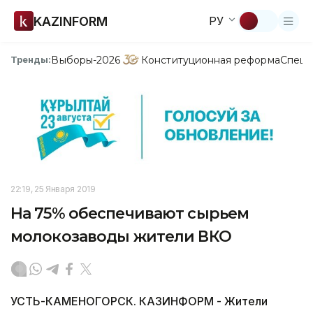
KAZINFORM
РУ
Выборы-2026
Конституционная реформа
Спецп
Тренды:
22:19, 25 Января 2019
На 75% обеспечивают сырьем
молокозаводы жители ВКО
УСТЬ-КАМЕНОГОРСК. КАЗИНФОРМ - Жители