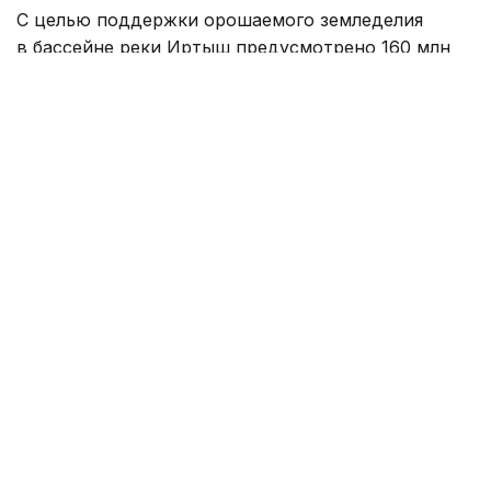
С целью поддержки орошаемого земледелия
в бассейне реки Иртыш предусмотрено 160 млн
кубометров воды. Как говорят специалисты,
заявленный объем воды полностью покрывает
потребности местных
сельхозтоваропроизводителей.
По предварительным данным водопользователей,
плановая площадь орошения в регионе
составляет 86,6 тысячи гектаров.
Запланированный объем забора воды — 152 млн
кубометров. На сегодняшний день аграрии успели
получить 81,1 млн кубометров воды для полива
более 70 тысяч гектаров земли.
— В настоящее время в крупных
водохранилищах Иртышского бассейна
накоплено 39,8 млрд кубометров воды.
Это 75,7% их проектной емкости. Емкость