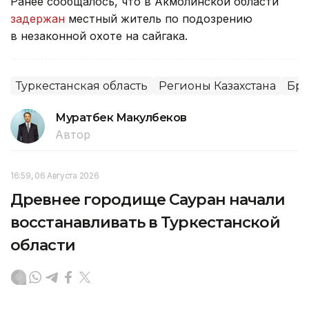
Ранее сообщалось, что в Акмолинской области
задержан
местный житель по подозрению
в незаконной охоте на сайгака.
Туркестанская область
Регионы Казахстана
Бра
Муратбек Макулбеков
Автор
16:59, 06 Августа 2026
Древнее городище Сауран начали
восстанавливать в Туркестанской
области