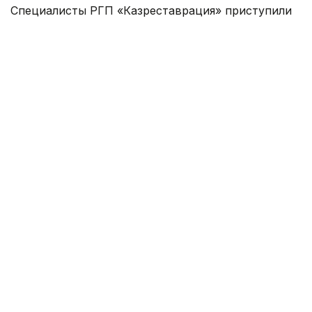
Специалисты РГП «Казреставрация» приступили
к восстановлению ханаки и медресе.
Основные работы затронут поврежденные
участки лицевой кирпичной кладки.
Реставраторы заменят разрушенные кирпичи
и восстановят штукатурный слой подпорных
стен, окружающих исторические объекты.