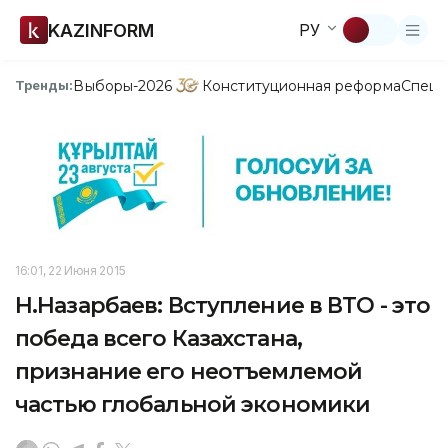
KAZINFORM
РУ
Выборы-2026
Конституционная реформа
Спецп
Тренды:
16:01, 22 Июня 2015
Н.Назарбаев: Вступление в ВТО - это
победа всего Казахстана,
признание его неотъемлемой
частью глобальной экономики