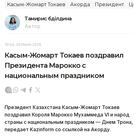
Касым-Жомарт Токаев
Акорда
Президент
Цен
Тамирис Әбділдина
Автор
10:04, 30 Июля 2026
Касым-Жомарт Токаев поздравил
Президента Марокко с
национальным праздником
Президент Казахстана Касым-Жомарт Токаев
поздравил Короля Марокко Мухаммеда VI и народ
страны с национальным праздником — Днем Трона,
передает Kazinform со ссылкой на Акорду.