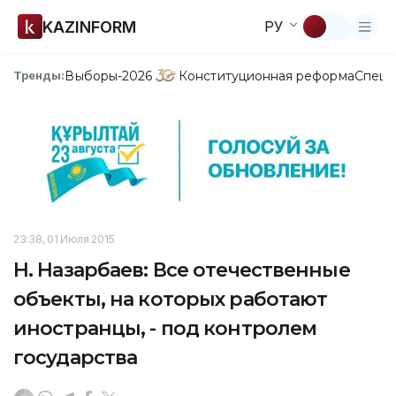
KAZINFORM
РУ
Выборы-2026
Конституционная реформа
Спецп
Тренды:
23:38, 01 Июля 2015
Н. Назарбаев: Все отечественные
объекты, на которых работают
иностранцы, - под контролем
государства