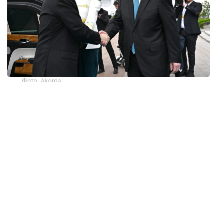
Фото: Akorda
ДНК дружбы
Туранский и Амурский тигры имеют
идентичный ДНК. Эта интересная
и символическая деталь стала неким камертоном
всего Государственного визита Владимира
Путина в Астану по приглашению Президента
Казахстана. Ведь идея единого кода,
объединяющего территории Средней Азии
и просторы Дальнего востока, может служить