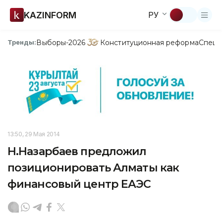
KAZINFORM
РУ
Выборы-2026
Конституционная реформа
Спецп
Тренды:
13:50, 29 Мая 2014
Н.Назарбаев предложил
позиционировать Алматы как
финансовый центр ЕАЭС