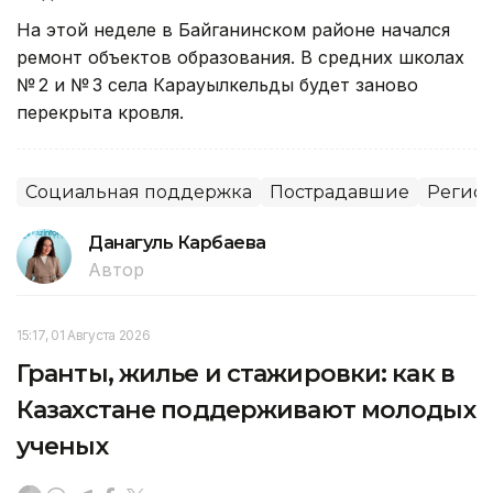
На этой неделе в Байганинском районе начался
ремонт объектов образования. В средних школах
№ 2 и № 3 села Карауылкельды будет заново
перекрыта кровля.
Социальная поддержка
Пострадавшие
Регион
Данагуль Карбаева
Автор
15:17, 01 Августа 2026
Гранты, жилье и стажировки: как в
Казахстане поддерживают молодых
ученых