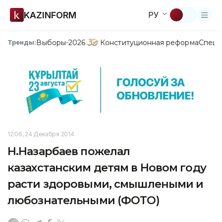
KAZINFORM
РУ
Выборы-2026
Конституционная реформа
Спецп
Тренды:
12:06, 24 Декабря 2014
Н.Назарбаев пожелал
казахстанским детям в Новом году
расти здоровыми, смышлеными и
любознательными (ФОТО)