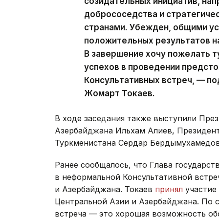
созидательных инициатив, нап
добрососедства и стратегиче
странами. Убежден, общими у
положительных результатов на
В завершение хочу пожелать 
успехов в проведении предст
Консультативных встреч, — п
Жомарт Токаев.
В ходе заседания также выступили Пре
Азербайджана Ильхам Алиев, Президен
Туркменистана Сердар Бердымухамедов
Ранее сообщалось, что Глава государст
в неформальной Консультативной встре
и Азербайджана. Токаев
принял
участие 
Центральной Азии и Азербайджана. По 
встреча — это хорошая возможность об