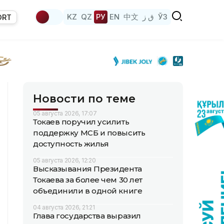
KZ
QZ
РУ
EN
中文
ق ز
ЎЗ
ORT
Новости по теме
05 августа 2026, 17:07
Токаев поручил усилить
поддержку МСБ и повысить
доступность жилья
05 августа 2026, 12:20
Высказывания Президента
Токаева за более чем 30 лет
объединили в одной книге
04 августа 2026, 21:21
Глава государства выразил