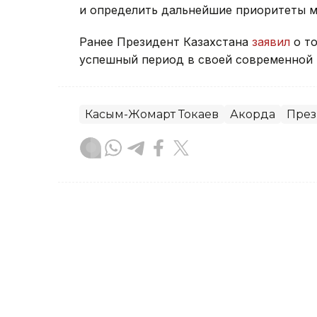
и определить дальнейшие приоритеты м
Ранее Президент Казахстана
заявил
о то
успешный период в своей современной 
Касым-Жомарт Токаев
Акорда
През
Тамирис Әбділдина
Автор
10:04, 30 Июля 2026
Касым-Жомарт Токаев п