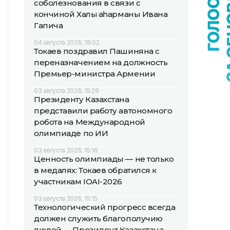
соболезнования в связи с
кончиной Халық қаһарманы Ивана
Гапича
04 августа 2026, 18:02
Токаев поздравил Пашиняна с
переназначением на должность
Премьер-министра Армении
03 августа 2026, 15:29
Президенту Казахстана
представили работу автономного
робота на Международной
олимпиаде по ИИ
03 августа 2026, 15:16
Ценность олимпиады — не только
в медалях: Токаев обратился к
участникам IOAI-2026
03 августа 2026, 15:15
Технологический прогресс всегда
должен служить благополучию
людей — Президент Казахстана