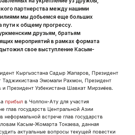
равленных на укрепление уз дружбы,
ского партнерства между нашими
силиями мы добьемся еще больших
 пути к общему прогрессу.
туркменским друзьям, братьям
оящих мероприятий в рамках формата
одытожил свое выступление Касым-
зидент Кыргызстана Садыр Жапаров, Президент
т Таджикистана Эмомали Рахмон, Президент
 и Президент Узбекистана Шавкат Мирзиёев.
ва
прибыл
в Чолпон-Ату для участия
че глав государств Центральной Азии
в неформальной встрече глав государств
словам Касым-Жомарта Токаева, данная
судить актуальные вопросы текущей повестки