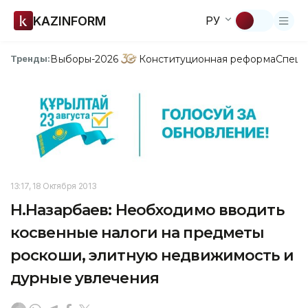
KAZINFORM
РУ
Выборы-2026
Конституционная реформа
Спецп
Тренды:
13:17, 18 Октября 2013
Н.Назарбаев: Необходимо вводить
косвенные налоги на предметы
роскоши, элитную недвижимость и
дурные увлечения