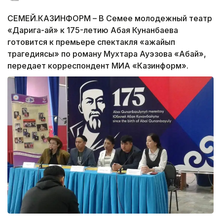
СЕМЕЙ.КАЗИНФОРМ – В Семее молодежный театр
«Дарига-ай» к 175-летию Абая Кунанбаева
готовится к премьере спектакля «Ғажайып
трагедиясы» по роману Мухтара Ауэзова «Абай»,
передает корреспондент МИА «Казинформ».