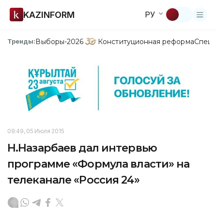
KAZINFORM
РУ
Выборы-2026
Конституционная реформа
Спецп
Тренды:
09:49, 05 Июля 2015
Н.Назарбаев дал интервью
программе «Формула власти» на
телеканале «Россия 24»