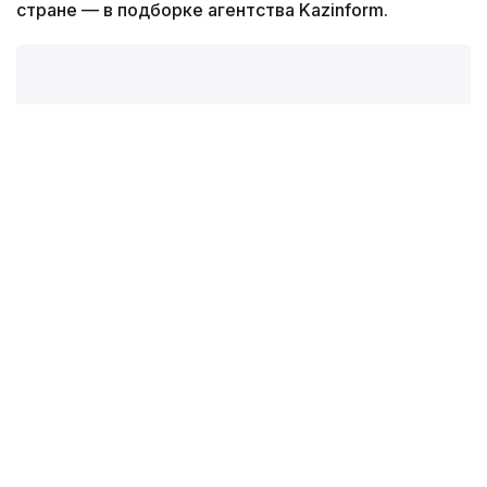
стране — в подборке агентства Kazinform.
Коллаж: Kazinform
Report: В Казахстане построят
медеплавильный завод, инвестиции
составят $1,6 млрд