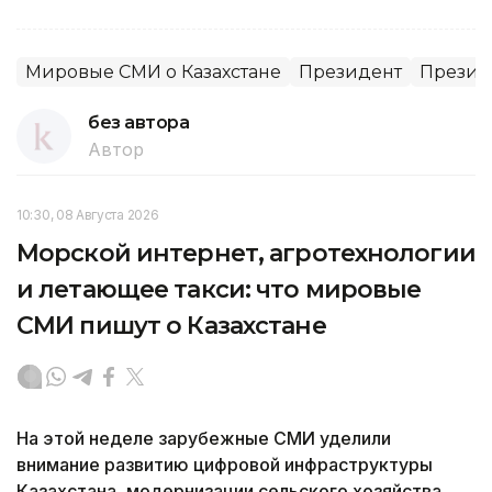
Мировые СМИ о Казахстане
Президент
Президе
без автора
Автор
10:30, 08 Августа 2026
Морской интернет, агротехнологии
и летающее такси: что мировые
СМИ пишут о Казахстане
На этой неделе зарубежные СМИ уделили
внимание развитию цифровой инфраструктуры
Казахстана, модернизации сельского хозяйства,