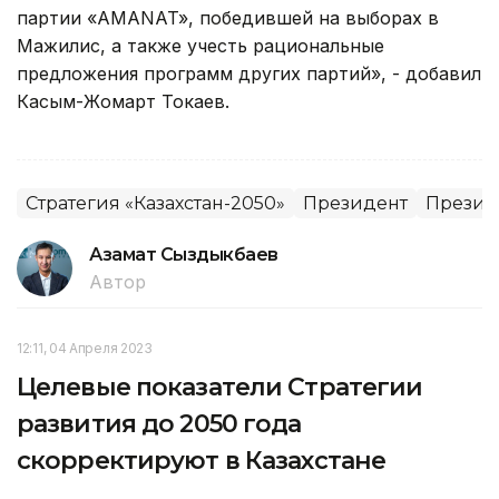
партии «АMANAT», победившей на выборах в
Мажилис, а также учесть рациональные
предложения программ других партий», - добавил
Касым-Жомарт Токаев.
Стратегия «Казахстан-2050»
Президент
Президе
Азамат Сыздыкбаев
Автор
12:11, 04 Апреля 2023
Целевые показатели Стратегии
развития до 2050 года
скорректируют в Казахстане