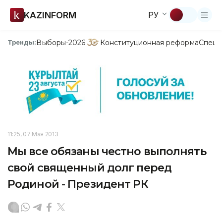
KAZINFORM
РУ
Выборы-2026
Конституционная реформа
Спецп
Тренды:
11:25, 07 Мая 2013
Мы все обязаны честно выполнять
свой священный долг перед
Родиной - Президент РК