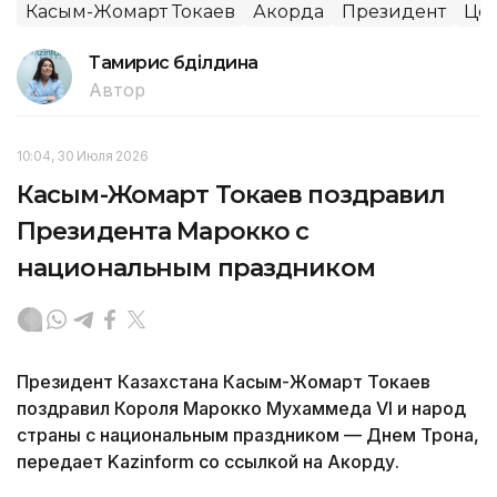
Касым-Жомарт Токаев
Акорда
Президент
Цен
Тамирис Әбділдина
Автор
10:04, 30 Июля 2026
Касым-Жомарт Токаев поздравил
Президента Марокко с
национальным праздником
Президент Казахстана Касым-Жомарт Токаев
поздравил Короля Марокко Мухаммеда VI и народ
страны с национальным праздником — Днем Трона,
передает Kazinform со ссылкой на Акорду.