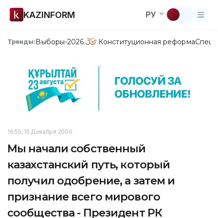
KAZINFORM
РУ
Выборы-2026
Конституционная реформа
Спецп
Тренды:
16:55, 15 Декабря 2009
Мы начали собственный
казахстанский путь, который
получил одобрение, а затем и
признание всего мирового
сообщества - Президент РК