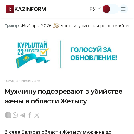
KAZINFORM
РУ
Выборы-2026
Конституционная реформа
Спецп
Тренды:
00:50, 03 Июля 2025
Мужчину подозревают в убийстве
жены в области Жетысу
В селе Баласаз области Жетысу мужчина до