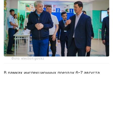
Фото: election.gov.kz
В рамках инспекционных поездок 6–7 августа
секретарь Центральной избирательной комиссии
Шавхат Утемисов посетил Актюбинскую область,
а член Центральной избирательной комиссии
Азамат Айманакумов — область Жетісу.
Актюбинская область