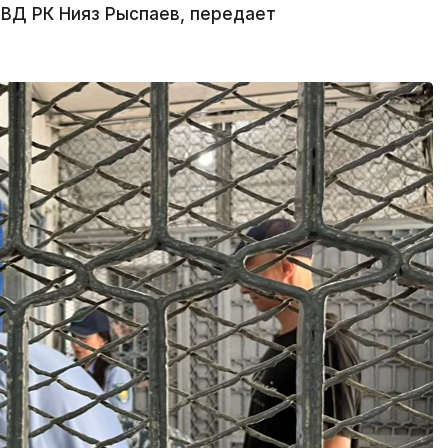
ВД РК Нияз Рыспаев, передает