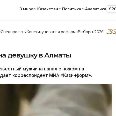
В мире
Казахстан
Политика
Аналитика
SP
е
Спецпроекты
Конституционная реформа
Выборы-2026
на девушку в Алматы
вестный мужчина напал с ножом на
едает корреспондент МИА «Казинформ».