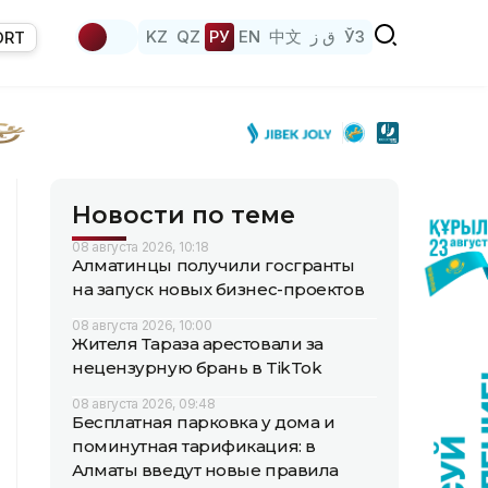
KZ
QZ
РУ
EN
中文
ق ز
ЎЗ
ORT
Новости по теме
08 августа 2026, 10:18
Алматинцы получили госгранты
на запуск новых бизнес-проектов
08 августа 2026, 10:00
Жителя Тараза арестовали за
нецензурную брань в TikTok
08 августа 2026, 09:48
Бесплатная парковка у дома и
поминутная тарификация: в
Алматы введут новые правила