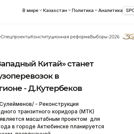
В мире
Казахстан
Политика
Аналитика
SP
е
Спецпроекты
Конституционная реформа
Выборы-2026
Западный Китай» станет
зоперевозок в
ионе - Д.Кутербеков
 Сулейменов/ - Реконструкция
дного транзитного коридора (МТК)
» является масштабным проектом для
года в городе Актюбинске планируется