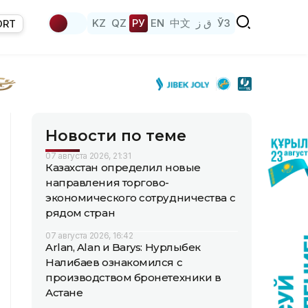
KZ
QZ
РУ
EN
中文
ق ز
ЎЗ
ORT
Новости по теме
07 августа 2026, 21:31
Казахстан определил новые
направления торгово-
экономического сотрудничества с
рядом стран
07 августа 2026, 16:42
Arlan, Alan и Barys: Нурлыбек
Налибаев ознакомился с
производством бронетехники в
Астане