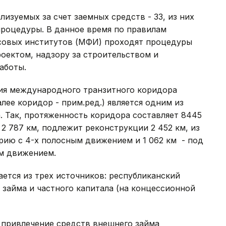
изуемых за счет заемных средств - 33, из них
процедуры. В данное время по правилам
овых институтов (МФИ) проходят процедуры
оектом, надзору за строительством и
аботы.
ция международного транзитного коридора
лее коридор - прим.ред.) является одним из
. Так, протяженность коридора составляет 8445
2 787 км, подлежит реконструкции 2 452 км, из
орию с 4-х полосным движением и 1 062 км - под
ым движением.
ется из трех источников: республиканский
займа и частного капитала (на концессионной
 привлечение средств внешнего займа