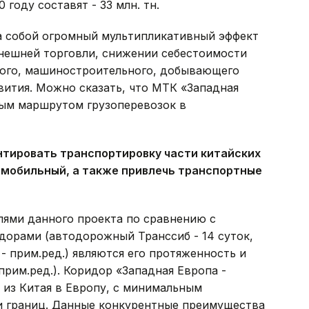
году составят - 33 млн. тн.
за собой огромный мультипликативный эффект
нешней торговли, снижении себестоимости
ного, машиностроительного, добывающего
вития. Можно сказать, что МТК «Западная
ым маршрутом грузоперевозок в
нтировать транспортировку части китайских
омобильный, а также привлечь транспортные
ями данного проекта по сравнению с
орами (автодорожный Транссиб - 14 суток,
 - прим.ред.) являются его протяженность и
 прим.ред.). Коридор «Западная Европа -
 из Китая в Европу, с минимальным
 и границ. Данные конкурентные преимущества