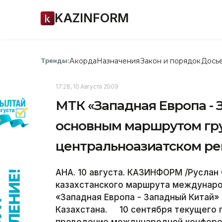
KAZINFORM
Акорда
Назначения
Закон и порядок
Дось
Тренды:
17:28, 10 Августа 2009
МТК «Западная Европа - 
основным маршрутом гру
центральноазиатском рег
АНА. 10 августа. КАЗИНФОРМ /Руслан
казахстанского маршрута междунаро
«Западная Европа - Западный Китай
Казахстана. 10 сентября текущего 