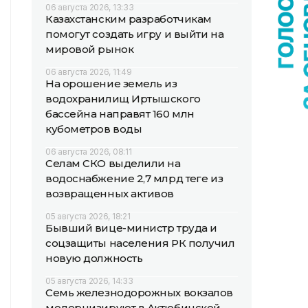
06 августа 2026, 13:33
Казахстанским разработчикам
помогут создать игру и выйти на
мировой рынок
06 августа 2026, 11:49
На орошение земель из
водохранилищ Иртышского
бассейна направят 160 млн
кубометров воды
06 августа 2026, 08:11
Селам СКО выделили на
водоснабжение 2,7 млрд теңге из
возвращенных активов
05 августа 2026, 18:21
Бывший вице-министр труда и
соцзащиты населения РК получил
новую должность
05 августа 2026, 14:33
Семь железнодорожных вокзалов
модернизируют в Актюбинской