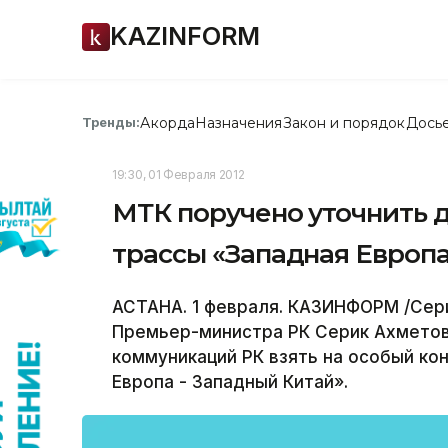
KAZINFORM
Акорда
Назначения
Закон и порядок
Дось
Тренды:
19:30, 01 Февраля 2012
МТК поручено уточнить 
трассы «Западная Европа
АСТАНА. 1 февраля. КАЗИНФОРМ /Сер
Премьер-министра РК Серик Ахметов
коммуникаций РК взять на особый ко
Европа - Западный Китай».