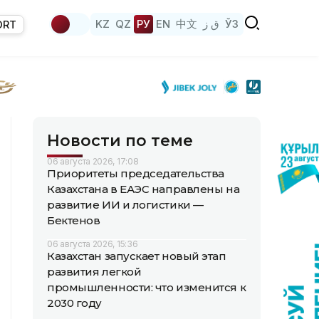
KZ
QZ
РУ
EN
中文
ق ز
ЎЗ
ORT
Новости по теме
06 августа 2026, 17:08
Приоритеты председательства
Казахстана в ЕАЭС направлены на
развитие ИИ и логистики —
Бектенов
06 августа 2026, 15:36
Казахстан запускает новый этап
развития легкой
промышленности: что изменится к
2030 году