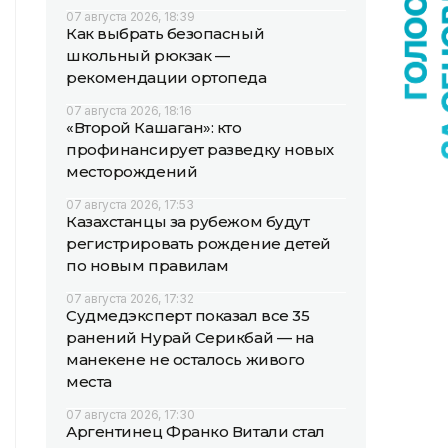
07 августа 2026, 18:39
Как выбрать безопасный
школьный рюкзак —
рекомендации ортопеда
07 августа 2026, 18:16
«Второй Кашаган»: кто
профинансирует разведку новых
месторождений
07 августа 2026, 17:53
Казахстанцы за рубежом будут
регистрировать рождение детей
по новым правилам
07 августа 2026, 17:32
Судмедэксперт показал все 35
ранений Нурай Серикбай — на
манекене не осталось живого
места
07 августа 2026, 17:30
Аргентинец Франко Витали стал