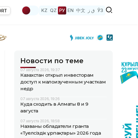
KZ
QZ
РУ
EN
中文
ق ز
ЎЗ
ORT
Новости по теме
07 августа 2026, 19:37
Казахстан открыл инвесторам
доступ к малоизученным участкам
недр
07 августа 2026, 19:26
Куда сходить в Алматы 8 и 9
августа
07 августа 2026, 18:58
Названы обладатели гранта
«Тәуелсіздік ұрпақтары» 2026 года