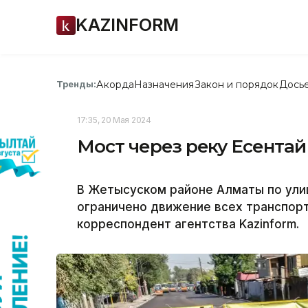
KAZINFORM
Акорда
Назначения
Закон и порядок
Дось
Тренды:
17:35, 20 Мая 2024
Мост через реку Есентай
В Жетысуском районе Алматы по ул
ограничено движение всех транспорт
корреспондент агентства Kazinform.