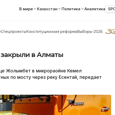
В мире
Казахстан
Политика
Аналитика
SP
е
Спецпроекты
Конституционная реформа
Выборы-2026
 закрыли в Алматы
ице Жолымбет в микрораойне Кемел
ных по мосту через реку Есентай, передает