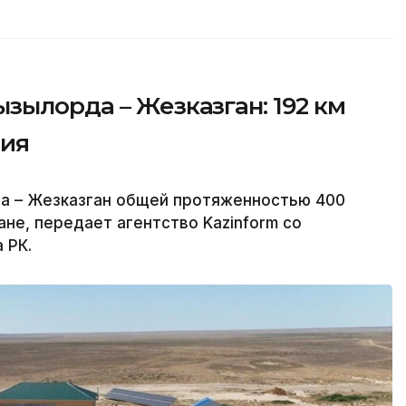
зылорда – Жезказган: 192 км
ния
а – Жезказган общей протяженностью 400
не, передает агентство Kazinform со
 РК.