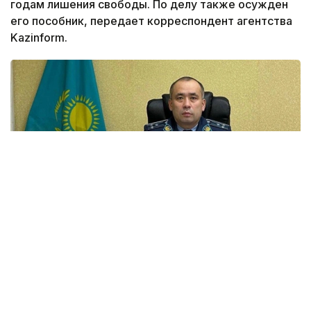
годам лишения свободы. По делу также осужден
его пособник, передает корреспондент агентства
Kazinform.
Фото: facebook.com @Adal.advokat.kensesi
Специализированный межрайонный суд
по уголовным делам Шымкента вынес приговор
бывшему начальнику управления полиции Аль-