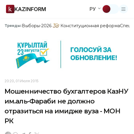
KAZINFORM
РУ
Выборы-2026
Конституционная реформа
Спецп
Тренды:
20:20, 01 Июля 2015
Мошенничество бухгалтеров КазНУ
им.аль-Фараби не должно
отразиться на имидже вуза - МОН
РК