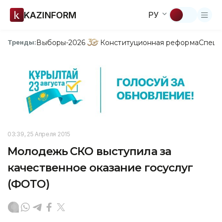
KAZINFORM
РУ
Выборы-2026
Конституционная реформа
Спецп
Тренды:
03:39, 25 Апреля 2015
Молодежь СКО выступила за
качественное оказание госуслуг
(ФОТО)