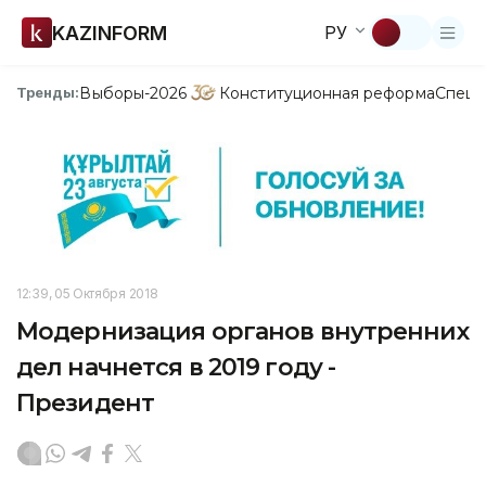
KAZINFORM
РУ
Выборы-2026
Конституционная реформа
Спецп
Тренды:
12:39, 05 Октября 2018
Модернизация органов внутренних
дел начнется в 2019 году -
Президент