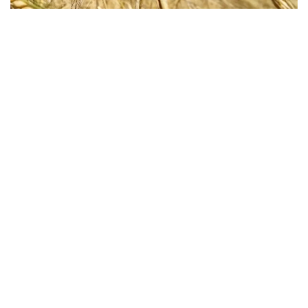
Общее количество работающих и обучающихся в
организациях НАНОЦ достигает почти 36 тыс.
человек.
«В своей работе мы ориентируемся на лучший
международный опыт. В частности, на опыт таких
аналогичных нашему центру организаций, как
ИНТА (Аргентина) и ЭМБРАПА (Бразилия).
Достаточно сказать, что внедрение именно через
ИНТА и ЭМБРАПА инновационных технологий в
аграрное производство этих стран, позволило им
из импортеров продовольствия стать
крупнейшими экспортерами. С ними у нас
заключены меморандумы, предусматривающие
постоянный обмен информацией, делегациями
ученых, проведение совместных научных