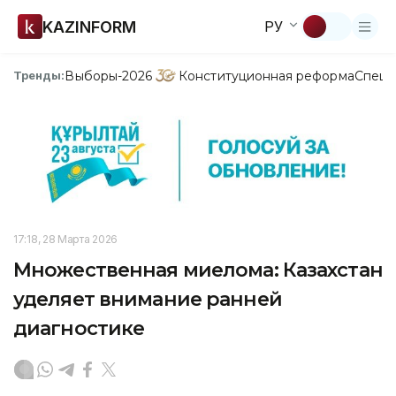
KAZINFORM
РУ
Выборы-2026
Конституционная реформа
Спецп
Тренды:
17:18, 28 Марта 2026
Множественная миелома: Казахстан
уделяет внимание ранней
диагностике