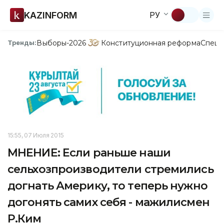
KAZINFORM
РУ
Выборы-2026
Конституционная реформа
Спецп
Тренды:
15:55, 07 Июля 2015
МНЕНИЕ: Если раньше наши
сельхозпроизводители стремились
догнать Америку, то теперь нужно
догонять самих себя - мажилисмен
Р.Ким