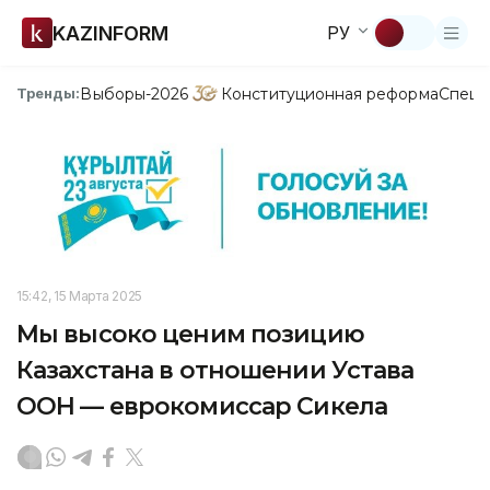
KAZINFORM
РУ
Выборы-2026
Конституционная реформа
Спецп
Тренды:
15:42, 15 Марта 2025
Мы высоко ценим позицию
Казахстана в отношении Устава
ООН — еврокомиссар Сикела