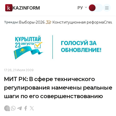
KAZINFORM
РУ
Выборы-2026
Конституционная реформа
Спецп
Тренды:
17:26, 21 Июля 2009
МИТ РК: В сфере технического
регулирования намечены реальные
шаги по его совершенствованию