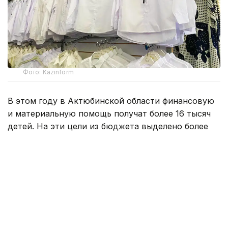
Фото: Kazinform
В этом году в Актюбинской области финансовую
и материальную помощь получат более 16 тысяч
детей. На эти цели из бюджета выделено более
800 млн тенге. Помощь в подготовке к школе
окажут учащимся села Карауылкельды, где
объявлен режим чрезвычайной ситуации.
— Единовременная помощь также будет
оказана детям из семей, имущество
которых пострадало в результате
стихийного бедствия. Всего