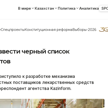
В мире
Казахстан
Политика
Аналитика
SP
е
Спецпроекты
Конституционная реформа
Выборы-2026
ввести черный список
тов
риступило к разработке механизма
стных поставщиков лекарственных средств
респондент агентства Kazinform.