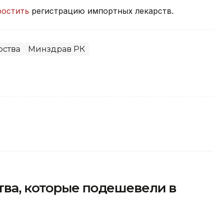
ростить
регистрацию импортных лекарств.
рства
Минздрав РК
тва, которые подешевели в