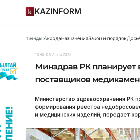
KAZINFORM
Акорда
Назначения
Закон и порядок
Дось
Тренды:
13:45, 03 Июня 2025
Минздрав РК планирует 
поставщиков медикамен
Министерство здравоохранения РК п
формирования реестра недобросове
и медицинских изделий, передает кор