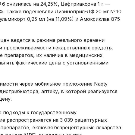
№ 6 снизилась на 24,25%, Цефтриаксона 1 г —
,1%. Также подешевели Лизиноприл-ЛФ 20 мг № 10
 Пульмикорт 0,25 мл (на 11,09%) и Амоксиклав 875
 цен ведется в режиме реального времени
и прослеживаемости лекарственных средств.
е препаратов, их наличие в медицинских
тавлять фактические цены с установленными
оимости через мобильное приложение Naqty
дистрибьютора, аптеку, в которой реализуется
цену.
о подходы к государственному
ие распространяется на 3 039 рецептурных
8 препаратов, включая безрецептурные лекарства
до одного МРП, выведены из-под