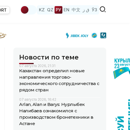
KZ
QZ
РУ
EN
中文
ق ز
ЎЗ
ORT
Новости по теме
07 августа 2026, 21:31
Казахстан определил новые
направления торгово-
экономического сотрудничества с
рядом стран
07 августа 2026, 16:42
Arlan, Alan и Barys: Нурлыбек
Налибаев ознакомился с
производством бронетехники в
Астане