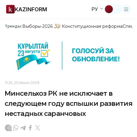
KAZINFORM
РУ
Выборы-2026
Конституционная реформа
Спецп
Тренды:
11:25, 20 Июля 2009
Минсельхоз РК не исключает в
следующем году вспышки развития
нестадных саранчовых