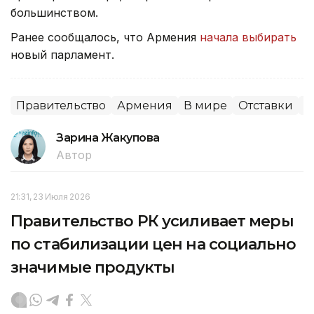
большинством.
Ранее сообщалось, что Армения
начала выбирать
новый парламент.
Правительство
Армения
В мире
Отставки
П
Зарина Жакупова
Автор
21:31, 23 Июля 2026
Правительство РК усиливает меры
по стабилизации цен на социально
значимые продукты