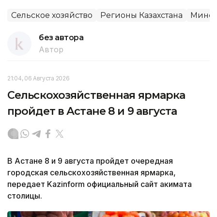
Сельское хозяйство
Регионы Казахстана
Минсе
без автора
Автор
21:04, 06 Августа 2026
Сельскохозяйственная ярмарка
пройдет в Астане 8 и 9 августа
В Астане 8 и 9 августа пройдет очередная
городская сельскохозяйственная ярмарка,
передает Kazinform официальный сайт акимата
столицы.