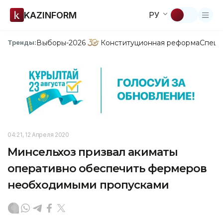
KAZINFORM
РУ
Выборы-2026
Конституционная реформа
Спецп
Тренды:
04:21, 12 Апреля 2020
Минсельхоз призвал акиматы
оперативно обеспечить фермеров
необходимыми пропусками