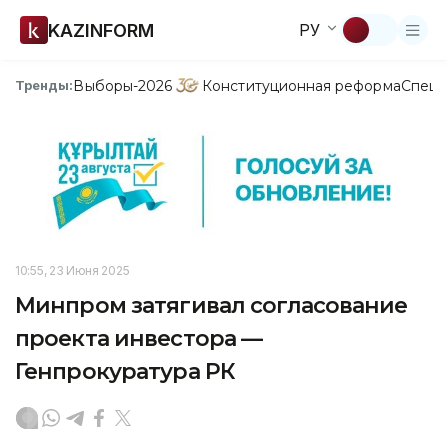
KAZINFORM
РУ
Выборы-2026
Конституционная реформа
Спецп
Тренды:
10:55, 23 Июня 2025
Минпром затягивал согласование
проекта инвестора —
Генпрокуратура РК