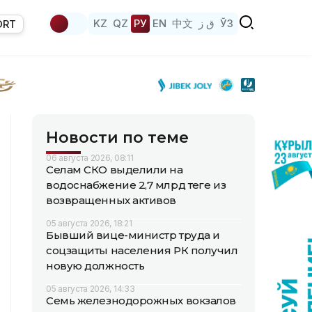
KZ
QZ
РУ
EN
中文
ق ز
ЎЗ
ORT
Новости по теме
06 августа 2026, 08:11
Селам СКО выделили на
водоснабжение 2,7 млрд теңге из
возвращенных активов
05 августа 2026, 18:21
Бывший вице-министр труда и
соцзащиты населения РК получил
новую должность
05 августа 2026, 14:33
Семь железнодорожных вокзалов