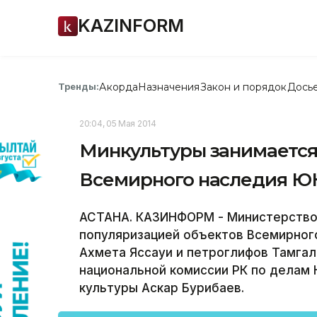
KAZINFORM
Акорда
Назначения
Закон и порядок
Дось
Тренды:
20:04, 05 Мая 2014
Минкультуры занимается
Всемирного наследия ЮН
АСТАНА. КАЗИНФОРМ - Министерство 
популяризацией объектов Всемирног
Ахмета Яссауи и петроглифов Тамгал
национальной комиссии РК по делам
культуры Аскар Бурибаев.