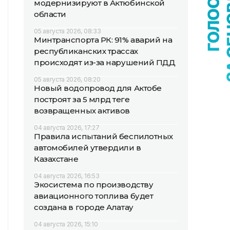
модернизируют в Актюбинской
области
05 августа 2026, 08:33
Минтранспорта РК: 91% аварий на
республиканских трассах
происходят из-за нарушений ПДД
05 августа 2026, 08:20
Новый водопровод для Актобе
построят за 5 млрд теңге
возвращенных активов
04 августа 2026, 17:27
Правила испытаний беспилотных
автомобилей утвердили в
Казахстане
04 августа 2026, 16:53
Экосистема по производству
авиационного топлива будет
создана в городе Алатау
04 августа 2026, 15:10