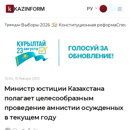
KAZINFORM
РУ
Выборы-2026
Конституционная реформа
Спецп
Тренды:
10:50, 16 Января 2010
Министр юстиции Казахстана
полагает целесообразным
проведение амнистии осужденных
в текущем году